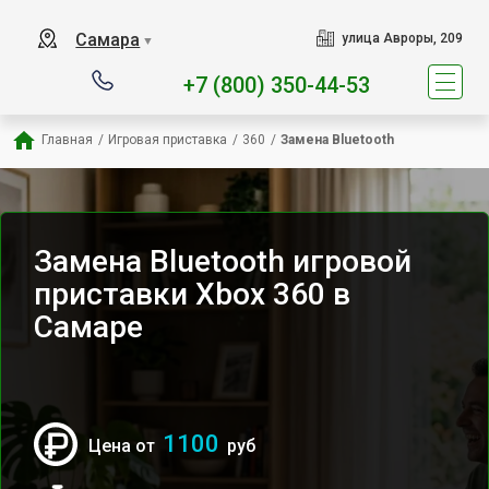
Наш сервисный центр спец
Самара
улица Авроры, 209
▼
+7 (800) 350-44-53
Главная
/
Игровая приставка
/
360
/
Замена Bluetooth
Замена Bluetooth игровой
приставки Xbox 360 в
Самаре
1100
Цена от
руб